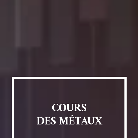
COURS
DES MÉTAUX